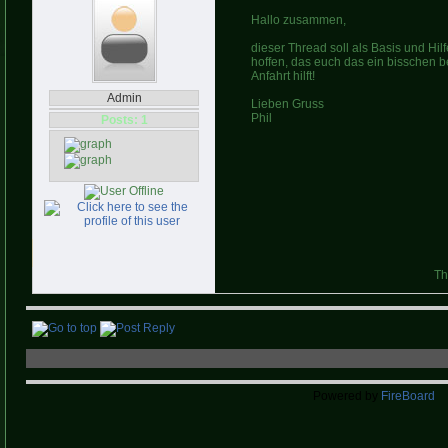
Hallo zusammen,
dieser Thread soll als Basis und Hil
hoffen, das euch das ein bisschen b
Anfahrt hilft!
Admin
Lieben Gruss
Phil
Posts: 1
Th
Powered by
FireBoard