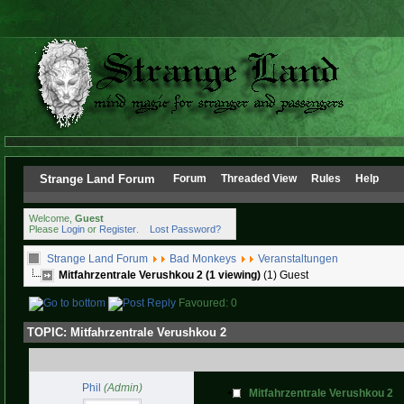
Strange Land Forum
Forum
Threaded View
Rules
Help
Welcome,
Guest
Please
Login
or
Register
.
Lost Password?
Strange Land Forum
Bad Monkeys
Veranstaltungen
Mitfahrzentrale Verushkou 2 (1 viewing)
(1) Guest
Favoured: 0
TOPIC:
Mitfahrzentrale Verushkou 2
Phil
(Admin)
Mitfahrzentrale Verushkou 2