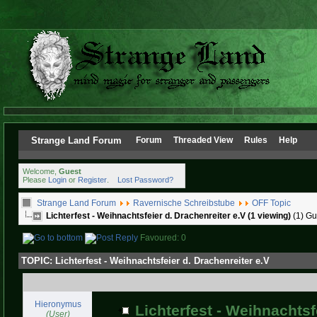
Strange Land Forum
Forum
Threaded View
Rules
Help
Welcome,
Guest
Please
Login
or
Register
.
Lost Password?
Strange Land Forum
Ravernische Schreibstube
OFF Topic
Lichterfest - Weihnachtsfeier d. Drachenreiter e.V (1 viewing)
(1) Gu
Favoured: 0
TOPIC:
Lichterfest - Weihnachtsfeier d. Drachenreiter e.V
Hieronymus
Lichterfest - Weihnachtsf
(User)