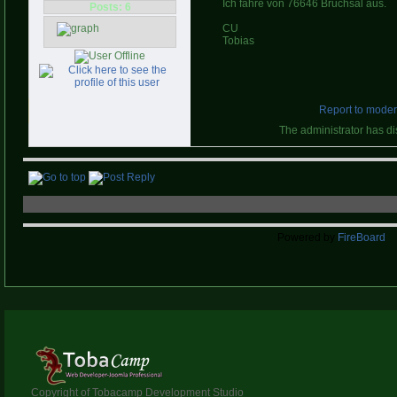
Ich fahre von 76646 Bruchsal aus.
Posts: 6
CU
Tobias
Report to moder
The administrator has di
Powered by
FireBoard
Copyright of Tobacamp Development Studio