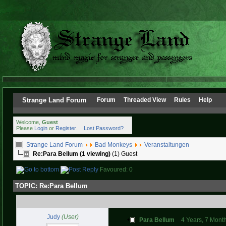
Strange Land Forum
Forum
Threaded View
Rules
Help
Welcome,
Guest
Please
Login
or
Register
.
Lost Password?
Strange Land Forum
Bad Monkeys
Veranstaltungen
Re:Para Bellum (1 viewing)
(1) Guest
Favoured: 0
TOPIC:
Re:Para Bellum
Judy
(User)
Para Bellum
4 Years, 7 Mont