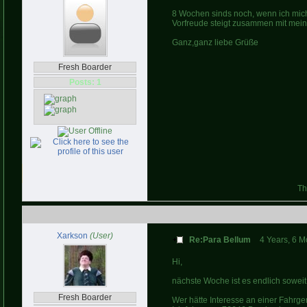
8 Wochen sinds noch, wenn ich mich 
Vorfreude steigt zusammen mit meine
Ganz,ganz liebe Grüße
Fresh Boarder
Posts: 1
Th
Xarkson
(User)
Re:Para Bellum
4 Years, 6 
Hi,
nächste Woche ist es endlich soweit
Fresh Boarder
Wer hätte Interesse an einer Fahrg