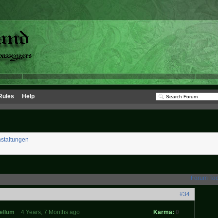
Rules
Help
staltungen
Forum Too
#34
ellum
4 Years, 7 Months ago
Karma:
0