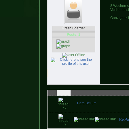
8 Wochen si
Vorfreude s
Ganz,ganz 
Fresh Boarder
Posts: 1
Para Bellum
Re:Pa