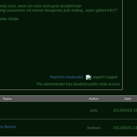
nds noch, wenn ich mich nicht grob verzählt hab!
teigt zusammen mit meiner Neugierde aufs Setting...wann gibbet Info??
liebe Grüße
Report to moderator
Logged
The administrator has disabled public write access.
Topics
Author
Date
Judy
2012/04/19 1
ra Bellum
Xarkson
2012/05/31 2