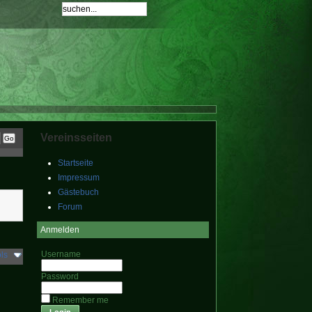
Vereinsseiten
Startseite
Impressum
Gästebuch
Forum
Anmelden
Username
ls
Password
Remember me