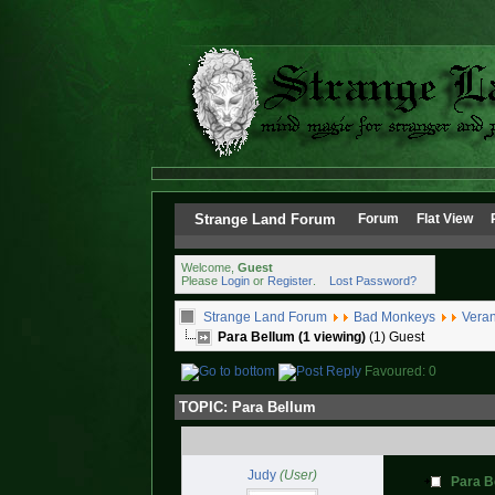
Strange Land Forum
Forum
Flat View
Welcome,
Guest
Please
Login
or
Register
.
Lost Password?
Strange Land Forum
Bad Monkeys
Veran
Para Bellum (1 viewing)
(1) Guest
Favoured: 0
TOPIC:
Para Bellum
Judy
(User)
Para B