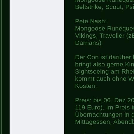
Beltstrike, Scout, Ps
Pete Nash:
Mongoose Runeques
Vikings, Traveller (
Darrians)
Der Con ist darüber 
bringt also gerne Ki
Sightseeing am Rhe
kommt auch ohne Wür
Kosten.
Preis: bis 06. Dez 
119 Euro). Im Preis i
Übernachtungen in d
Mittagessen, Abend