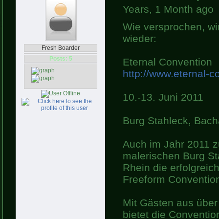
Years, 1 Month ago
Wie versprochen, w
wieder:
Fresh Boarder
Posts: 5
Eternal Convention
http://www.eternal-c
10.-13. Juni 2011
Burg Stahleck, Bac
Auch im Jahr 2011 zu
malerischen Burg St
Rhein die erfolgreic
Freeform Conventio
Mit Gästen aus übe
bietet die Convention