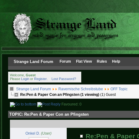
Strange Land Forum
Forum
Flat View
Rules
Help
Welcome,
Guest
Please
Login
or
Register
.
Lost Password?
Strange Land Forum
Ravernische Schreibstube
OFF Topic
Re:Pen & Paper Con an Pfingsten (1 viewing)
(1) Guest
Favoured: 0
TOPIC:
Re:Pen & Paper Con an Pfingsten
Onkel D.
(User)
Re:Pen & Paper 