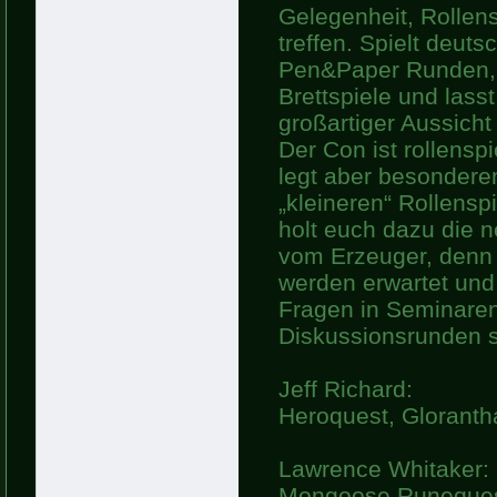
Gelegenheit, Rollens
treffen. Spielt deut
Pen&Paper Runden, 
Brettspiele und lass
großartiger Aussicht
Der Con ist rollensp
legt aber besondere
„kleineren“ Rollensp
holt euch dazu die n
vom Erzeuger, denn 
werden erwartet und
Fragen in Seminaren
Diskussionsrunden s
Jeff Richard:
Heroquest, Gloranth
Lawrence Whitaker:
Mongoose Runequest-