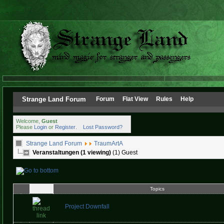
Strange Land Forum
Forum
Flat View
Rules
Help
Welcome,
Guest
Please
Login
or
Register
.
Lost Password?
Strange Land Forum
TraumArtA
Veranstaltungen (1 viewing)
(1) Guest
Topics
Project Downfall