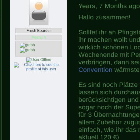
Years, 7 Months ago
Hallo zusammen!
Fresh Boarder
Solltet ihr an Pfing
Posts: 5
ihr machen wollt und
wirklich schönen Loc
Wochenende mit Pen
verbringen, dann se
Convention
wärmsten
Es sind noch Plätze
lassen sich durchau
berücksichtigen und
sogar noch der Supe
für 3 Übernachtunge
allem Zubehör zugu
einfach, wie ihr das 
aktuell 120 €)