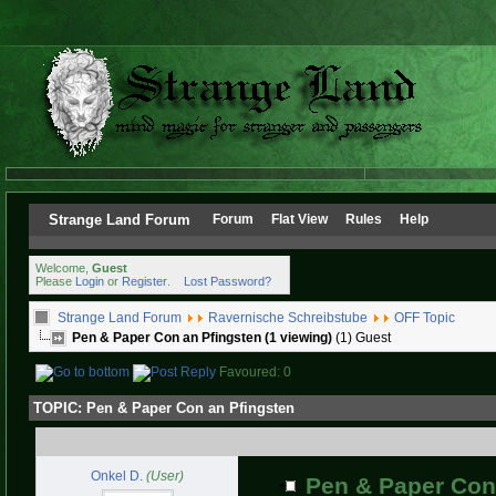
Strange Land Forum
Forum
Flat View
Rules
Help
Welcome,
Guest
Please
Login
or
Register
.
Lost Password?
Strange Land Forum
Ravernische Schreibstube
OFF Topic
Pen & Paper Con an Pfingsten (1 viewing)
(1) Guest
Favoured: 0
TOPIC:
Pen & Paper Con an Pfingsten
Onkel D.
(User)
Pen & Paper Con